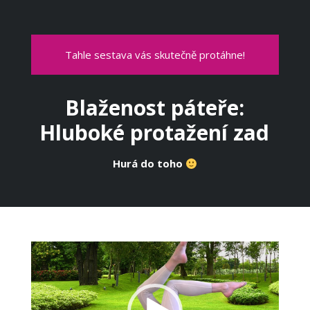
Tahle sestava vás skutečně protáhne!
Blaženost páteře:
Hluboké protažení zad
Hurá do toho
Video
přehrávač