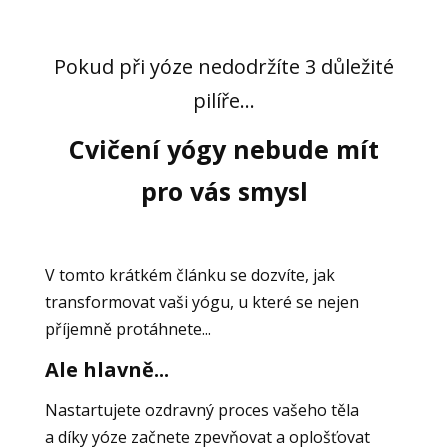
Pokud při yóze nedodržíte 3 důležité
pilíře...
Cvičení yógy nebude mít
pro vás smysl
V tomto krátkém článku se dozvíte, jak
transformovat vaši yógu, u které se nejen
příjemně protáhnete...
Ale hlavně...
Nastartujete ozdravný proces vašeho těla
a díky yóze začnete zpevňovat a oplošťovat