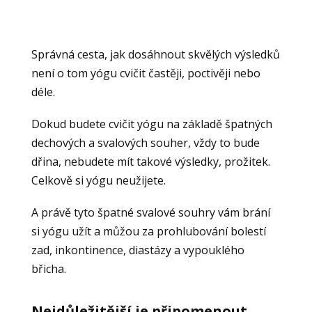
Správná cesta, jak dosáhnout skvělých výsledků
není o tom yógu cvičit častěji, poctivěji nebo
déle.
Dokud budete cvičit yógu na základě špatných
dechových a svalových souher, vždy to bude
dřina, nebudete mít takové výsledky, prožitek.
Celkově si yógu neužijete.
A právě tyto špatné svalové souhry vám brání
si yógu užít a můžou za prohlubování bolestí
zad, inkontinence, diastázy a vypouklého
břicha.
Nejdůležitější je připomenout