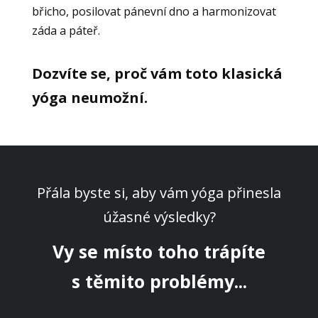
břicho, posilovat pánevní dno a harmonizovat
záda a páteř.
Dozvíte se, proč vám toto klasická
yóga neumožní.
Přála byste si, aby vám yóga přinesla
úžasné výsledky?
Vy se místo toho trápíte
s těmito problémy...