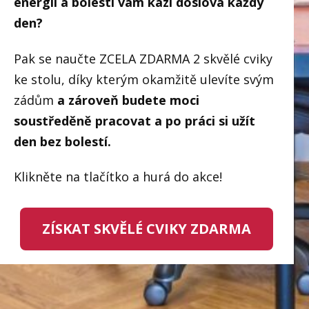
energii a bolesti vám kazí doslova každý
den?
Pak se naučte ZCELA ZDARMA 2 skvělé cviky
ke stolu, díky kterým okamžitě ulevíte svým
zádům
a zároveň budete moci
soustředěně pracovat a po práci si užít
den bez bolestí.
Klikněte na tlačítko a hurá do akce!
ZÍSKAT SKVĚLÉ CVIKY ZDARMA