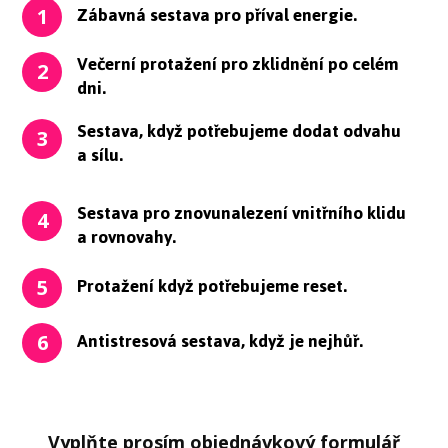
Zábavná sestava pro příval energie.
1
Večerní protažení pro zklidnění po celém
2
dni.
Sestava, když potřebujeme dodat odvahu
3
a sílu.
Sestava pro znovunalezení vnitřního klidu
4
a rovnovahy.
Protažení když potřebujeme reset.
5
Antistresová sestava, když je nejhůř.
6
Vyplňte prosím objednávkový formulář