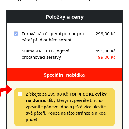
Položky a ceny
Zdravá páteř - první pomoc pro
299,00 Kč
páteř při dlouhém sezení
MamaSTRETCH - Jogové
699,00 Kč
protahovací sestavy
199,00 Kč
Speciální nabídka
Získejte za 299,00 Kč
TOP 4 CORE cviky
na doma
, díky kterým zpevníte břicho,
zpevníte pánevní dno a ještě více ulevíte
své páteři. Pouze na této stránce a nikde
jinde!