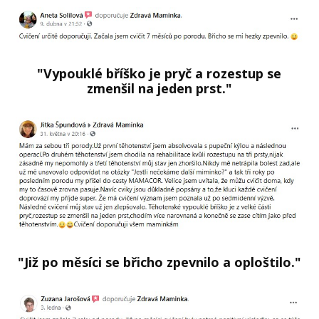
"Vypouklé bříško je pryč a rozestup se
zmenšil na jeden prst."
"Již po měsíci se břicho zpevnilo a oploštilo."