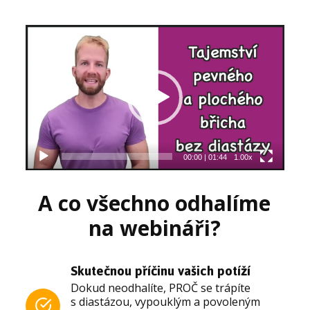
Video
přehrávač
00:00
|
01:44
1.00x
A co všechno odhalíme
na webináři?
Skutečnou příčinu vašich potíží
Dokud neodhalíte, PROČ se trápíte
s diastázou, vypouklým a povoleným