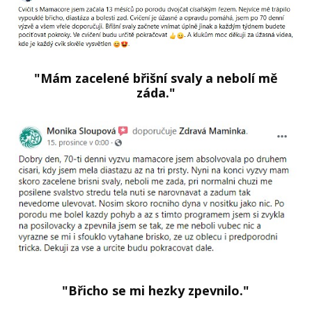
"Mám zacelené břišní svaly a nebolí mě
záda."
"Břicho se mi hezky zpevnilo."