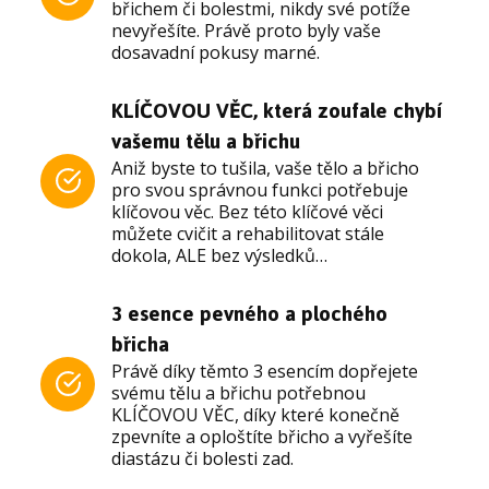
břichem či bolestmi, nikdy své potíže
nevyřešíte. Právě proto byly vaše
dosavadní pokusy marné.
KLÍČOVOU VĚC, která zoufale chybí
vašemu tělu a břichu
Aniž byste to tušila, vaše tělo a břicho
pro svou správnou funkci potřebuje
klíčovou věc. Bez této klíčové věci
můžete cvičit a rehabilitovat stále
dokola, ALE bez výsledků…
3 esence pevného a plochého
břicha
Právě díky těmto 3 esencím dopřejete
svému tělu a břichu potřebnou
KLÍČOVOU VĚC, díky které konečně
zpevníte a oploštíte břicho a vyřešíte
diastázu či bolesti zad.