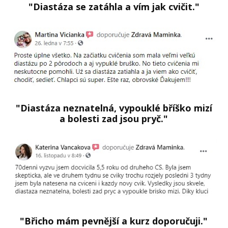
"Diastáza se zatáhla a vím jak cvičit."
"Diastáza neznatelná, vypouklé bříško mizí
a bolesti zad jsou pryč."
"Břicho mám pevnější a kurz doporučuji."