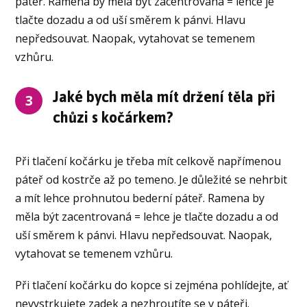
páteř. Ramena by měla být zacentrovaná = lehce je
tlačte dozadu a od uší směrem k pánvi. Hlavu
nepředsouvat. Naopak, vytahovat se temenem
vzhůru.
Jaké bych měla mít držení těla při
3
chůzi s kočárkem?
Při tlačení kočárku je třeba mít celkově napřímenou
páteř od kostrče až po temeno. Je důležité se nehrbit
a mít lehce prohnutou bederní páteř. Ramena by
měla být zacentrovaná = lehce je tlačte dozadu a od
uší směrem k pánvi. Hlavu nepředsouvat. Naopak,
vytahovat se temenem vzhůru.
Při tlačení kočárku do kopce si zejména pohlídejte, ať
nevystrkujete zadek a nezhroutíte se v páteři.