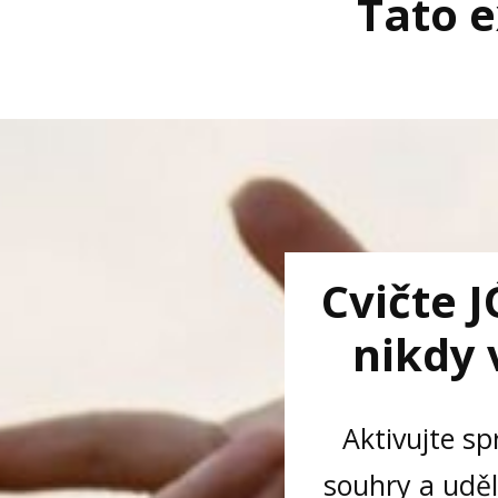
Tato e
Cvičte 
nikdy 
Aktivujte s
souhry a uděl