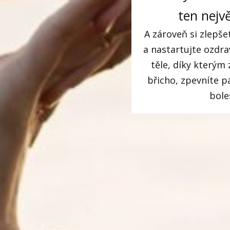
ten nejv
A zároveň si zlepšete
a nastartujte ozdr
těle, díky kterým 
břicho, zpevníte p
bole