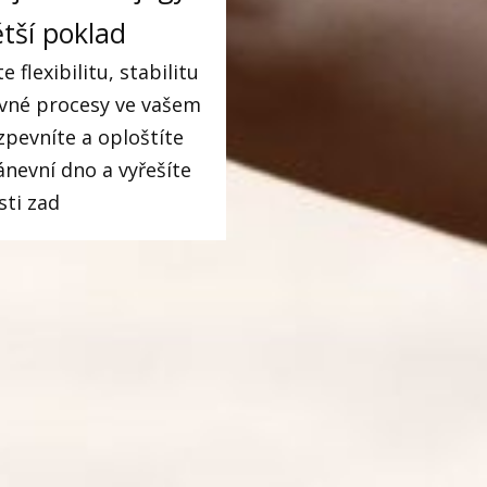
ětší poklad
 flexibilitu, stabilitu
avné procesy ve vašem
zpevníte a oploštíte
ánevní dno a vyřešíte
sti zad