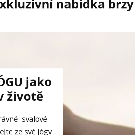
xkluzivní nabídka brzy
JÓGU jako
v životě
právné svalové
ejte ze své jógy