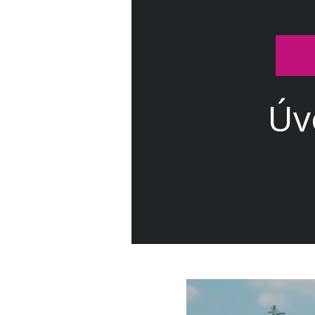
Úv
Video
přehrávač