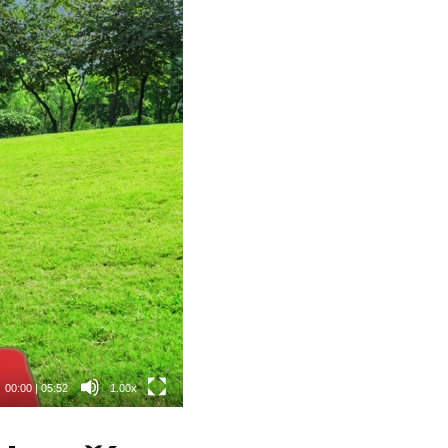
00:00
|
05:52
1.00x