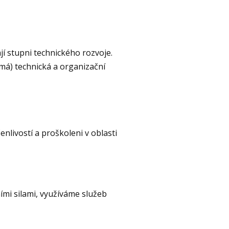
í stupni technického rozvoje.
ámá) technická a organizační
nlivostí a proškoleni v oblasti
ími silami, využíváme služeb