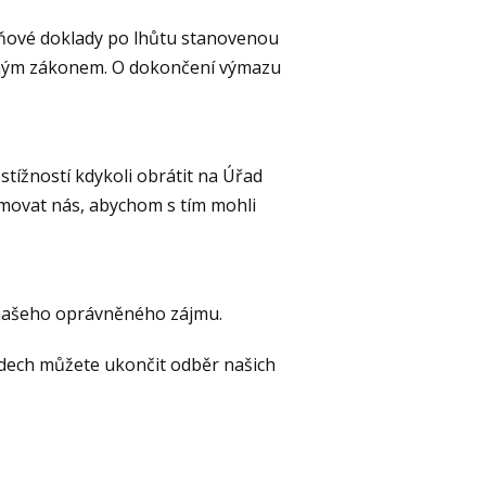
aňové doklady po lhůtu stanovenou
jiným zákonem. O dokončení výmazu
tížností kdykoli obrátit na Úřad
movat nás, abychom s tím mohli
dě našeho oprávněného zájmu.
adech můžete ukončit odběr našich