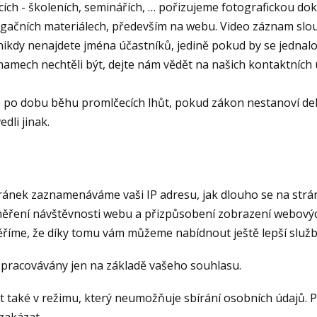
cích - školeních, seminářích, … pořizujeme fotografickou do
gačních materiálech, především na webu. Video záznam slou
nikdy nenajdete jména účastníků, jedině pokud by se jednalo
amech nechtěli být, dejte nám vědět na našich kontaktních 
po dobu běhu promlčecích lhůt, pokud zákon nestanoví delš
dli jinak.
ránek zaznamenáváme vaši IP adresu, jak dlouho se na stránc
 měření návštěvnosti webu a přizpůsobení zobrazení webový
říme, že díky tomu vám můžeme nabídnout ještě lepší služb
zpracovávány jen na základě vašeho souhlasu.
 také v režimu, který neumožňuje sbírání osobních údajů. 