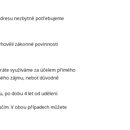
í adresu nezbytně potřebujeme
yhověli zákonné povinnosti
tevíráte využíváme za účelem přímého
něného zájmu, neboť důvodně
 po dobu 4 let od udělení.
ručím. V obou případech můžete