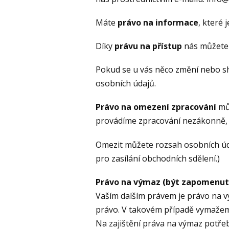
Máte
právo na informace
, které
Díky
právu na přístup
nás můžete k
Pokud se u vás něco změní nebo s
osobních údajů.
Právo na omezení zpracování
můž
provádíme zpracování nezákonně, a
Omezit můžete rozsah osobních úda
pro zasílání obchodních sdělení.)
Právo na výmaz (být zapomenut
Vaším dalším právem je právo na v
právo. V takovém případě vymažeme
Na zajištění práva na výmaz potře