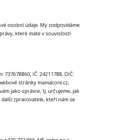
své osobní údaje. My zodpovídáme
rávy, které máte v souvislosti
: 737678860, IČ: 24211788, DIČ:
e webové stránky mamacore.cz,
m jako správce, tj. určujeme, jak
alší zpracovatele, kteří nám se
le +420 732 966 445 nebo na e-