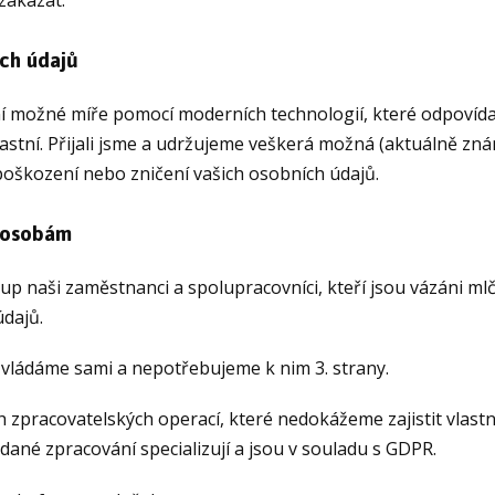
zakázat.
ch údajů
 možné míře pomocí moderních technologií, které odpovídaj
lastní. Přijali jsme a udržujeme veškerá možná (aktuálně zn
 poškození nebo zničení vašich osobních údajů.
m osobám
p naši zaměstnanci a spolupracovníci, kteří jsou vázáni mlče
dajů.
zvládáme sami a nepotřebujeme k nim 3. strany.
h zpracovatelských operací, které nedokážeme zajistit vlastn
a dané zpracování specializují a jsou v souladu s GDPR.