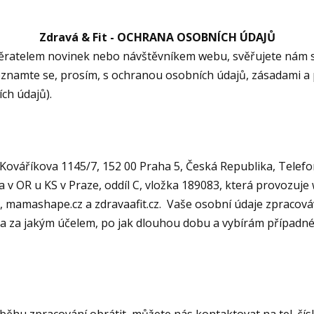
Zdravá & Fit - OCHRANA OSOBNÍCH ÚDAJŮ
ěratelem novinek nebo návštěvníkem webu, svěřujete nám 
eznamte se, prosím, s ochranou osobních údajů, zásadami a p
ch údajů).
Kováříkova 1145/7, 152 00 Praha 5, Česká Republika, Telefon
 v OR u KS v Praze, oddíl C, vložka 189083, která provozuj
 mamashape.cz a zdravaafit.cz. Vaše osobní údaje zpracovává
 za jakým účelem, po jak dlouhou dobu a vybírám případné d
běhu zpracování obrátit, můžete nás kontaktovat na tel. čís