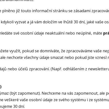
 je plněno již touto informační stránku se zásadami zpracová
dykoli vyzvat a já vám doložím ve lhůtě 30 dní, jaké vaše 
hledáte své osobní údaje neaktuální nebo neúplné, máte
pr
ete využít, pokud se domníváte, že zpracováváme vaše nep
le nechcete všechny údaje smazat nebo pokud jste vznesl n
jů nebo účelů zpracování. (Např. odhlášením z newsletter
)
ýmaz (být zapomenut). Nechceme na vás zapomenout, ale po
 veškeré vaše osobní údaje ze svého systému i ze systému v
bujeme 30 dní.