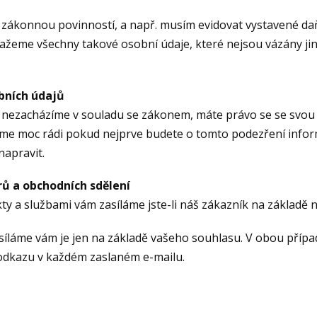
i zákonnou povinností, a např. musím evidovat vystavené d
ažeme všechny takové osobní údaje, které nejsou vázány 
bních údajů
i nezacházíme v souladu se zákonem, máte právo se se svou s
me moc rádi pokud nejprve budete o tomto podezření infor
napravit.
rů a obchodních sdělení
dukty a službami vám zasíláme jste-li náš zákazník na zákla
síláme vám je jen na základě vašeho souhlasu. V obou příp
odkazu v každém zaslaném e-mailu.