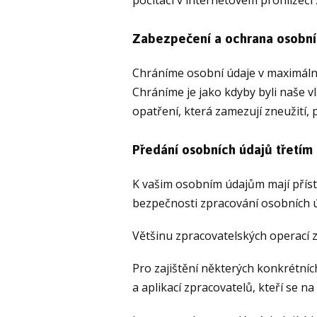
počítači v internetovém prohlížeči 
Zabezpečení a ochrana osobní
Chráníme osobní údaje v maximální
Chráníme je jako kdyby byli naše v
opatření, která zamezují zneužití,
Předání osobních údajů třetí
K vašim osobním údajům mají přístu
bezpečnosti zpracování osobních ú
Většinu zpracovatelských operací 
Pro zajištění některých konkrétníc
a aplikací zpracovatelů, kteří se n