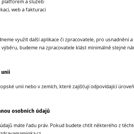
 platforem a služeb:
kaci, web a fakturaci
eme využít další aplikace či zpracovatele, pro usnadnění a 
i výběru, budeme na zpracovatele klást minimálně stejné ná
unii
pské unii nebo v zemích, které zajišťují odpovídající úrove
ranou osobních údajů
údajů máte řadu práv. Pokud budete chtít některého z těchto
@zdravamaminka.cz.