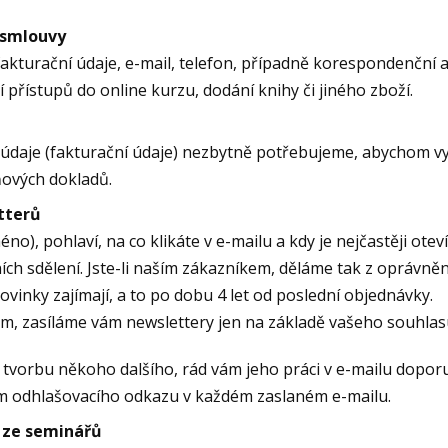
 smlouvy
fakturační údaje, e-mail, telefon, případně korespondenčn
í přístupů do online kurzu, dodání knihy či jiného zboží.
í údaje (fakturační údaje) nezbytně potřebujeme, abychom v
ňových dokladů.
tterů
éno), pohlaví, na co klikáte v e-mailu a kdy je nejčastěji o
ích sdělení. Jste-li naším zákazníkem, děláme tak z opráv
vinky zajímají, a to po dobu 4 let od poslední objednávky.
, zasíláme vám newslettery jen na základě vašeho souhlasu,
tvorbu někoho dalšího, rád vám jeho práci v e-mailu dopo
ím odhlašovacího odkazu v každém zaslaném e-mailu.
 ze seminářů