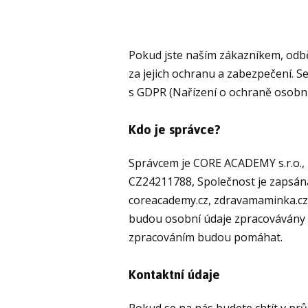
Pokud jste naším zákazníkem, odb
za jejich ochranu a zabezpečení. S
s GDPR (Nařízení o ochraně osobní
Kdo je správce?
Správcem je CORE ACADEMY s.r.o., 
CZ24211788, Společnost je zapsána
coreacademy.cz, zdravamaminka.cz,
budou osobní údaje zpracovávány a
zpracováním budou pomáhat.
Kontaktní údaje
Pokud se na nás budete chtít v prů