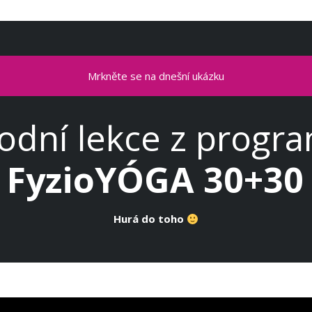
Mrkněte se na dnešní ukázku
odní lekce z progr
FyzioYÓGA 30+30
Hurá do toho