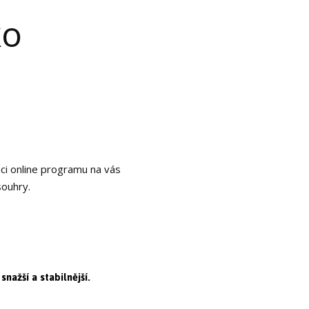
ko
mci online programu na vás
souhry.
nažší a stabilnější.