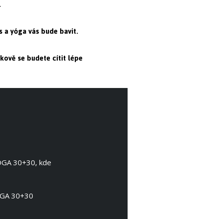
.
 a yóga vás bude bavit.
kově se budete cítit lépe
YÓGA 30+30, kde
YÓGA 30+30