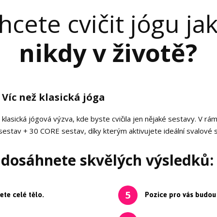
hcete cvičit jógu ja
nikdy v životě?
 Víc než klasická jóga
lasická jógová výzva, kde byste cvičila jen nějaké sestavy. V rá
tav + 30 CORE sestav, díky kterým aktivujete ideální svalové 
 dosáhnete skvělých výsledků:
ete celé tělo.
Pozice pro vás budou s
5