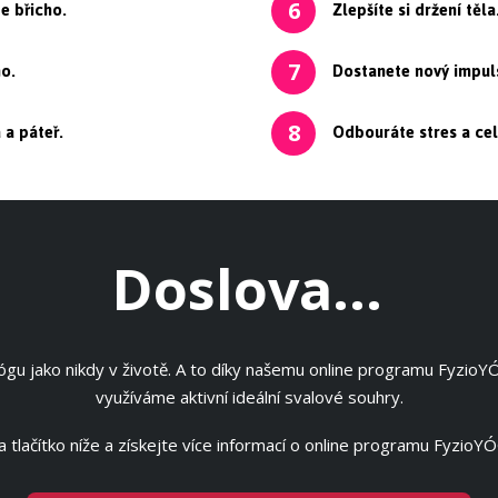
e břicho.
Zlepšíte si držení těla
6
no.
Dostanete nový impuls
7
 a páteř.
Odbouráte stres a cel
8
Doslova...
jógu jako nikdy v životě. A to díky našemu online programu Fyzio
využíváme aktivní ideální svalové souhry.
na tlačítko níže a získejte více informací o online programu Fyzio