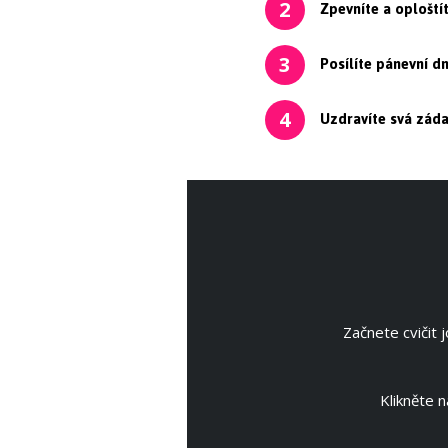
Zpevníte a oploštít
2
Posílíte pánevní d
3
Uzdravíte svá záda
4
Začnete cvičit 
Klikněte 