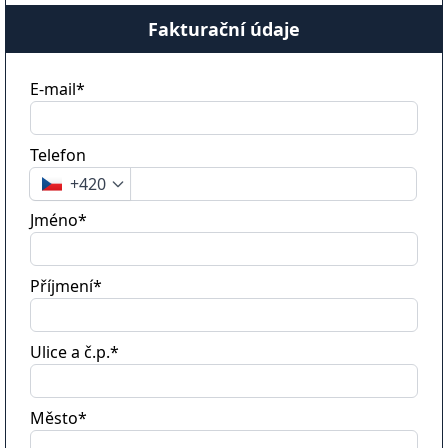
Fakturační údaje
E-mail*
Telefon
+420
Jméno*
Příjmení*
Ulice a č.p.*
Město*