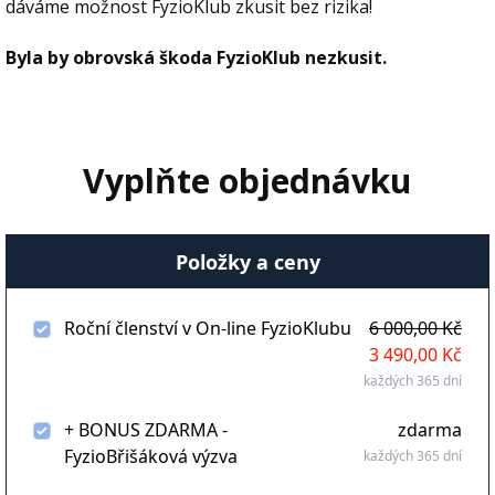
dáváme možnost FyzioKlub zkusit bez rizika!
Byla by obrovská škoda FyzioKlub nezkusit.
Vyplňte objednávku
Položky a ceny
Roční členství v On-line FyzioKlubu
6 000,00 Kč
3 490,00 Kč
každých 365 dní
+ BONUS ZDARMA -
zdarma
FyzioBřišáková výzva
každých 365 dní