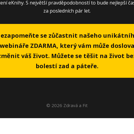
ení eKnihy. S největší pravděpodobností to bude nejlepší ča
za posledních pár let.
ezapomeňte se zůčastnit našeho unikátní
webináře ZDARMA, který vám může doslov
změnit váš život. Můžete se těšit na život be
bolestí zad a páteře.
© 2026 Zdravá a Fit