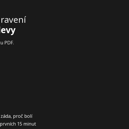
dravení
levy
tu PDF.
záda, proč bolí
e prvních 15 minut