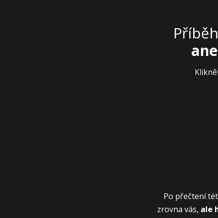
Příběh
ane
Klikně
Po přečtení té
zrovna vás,
ale 