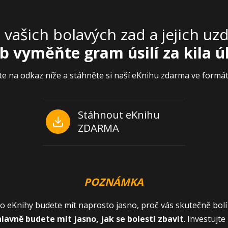
 vašich bolavých zad a jejich uz
b vyměňte gram úsilí za kila ú
te na odkaz níže a stáhněte si naší eKnihu zdarma ve formá
Stáhnout eKnihu
ZDARMA
POZNÁMKA
to eKnihy budete mít naprosto jasno, proč vás skutečně bolí 
hlavně budete mít jasno, jak se bolestí zbavit
. Investujt