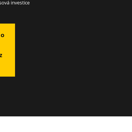
sová investice
ho
a
z