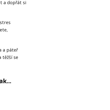
t a dopřát si
stres
ete,
a a páteř
a těžší se
k...