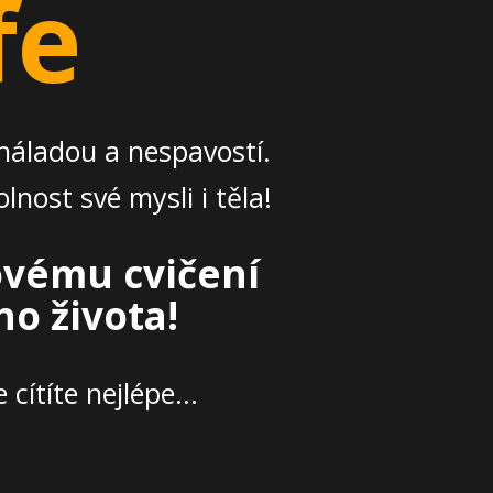
fe
náladou a nespavostí.
lnost své mysli i těla!
hovému cvičení
ho života!
ítíte nejlépe...