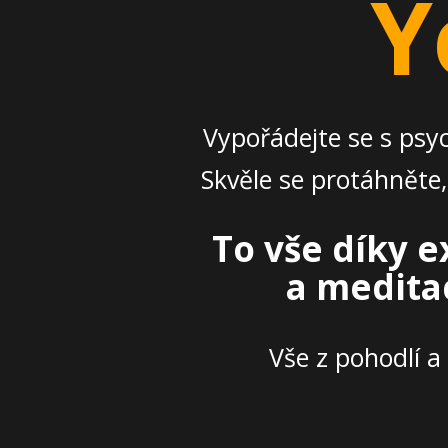
Y
Vypořádejte se s psy
Skvěle se protáhněte, 
To vše díky e
a meditac
Vše z pohodlí a