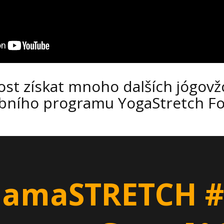
st získat mnoho dalších jógovžc
ebního programu YogaStretch For
amaSTRETCH #