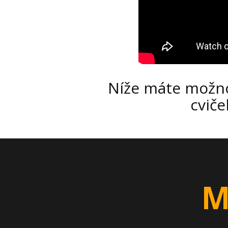
Níže máte možno
cvič
M