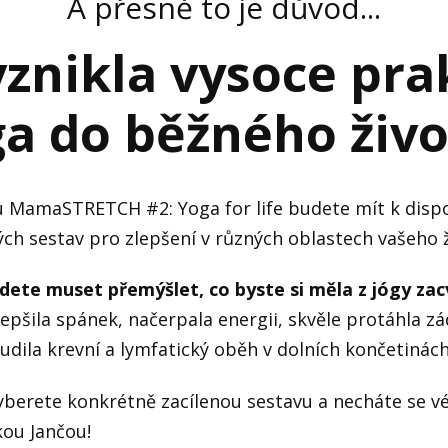
A přesně to je důvod...
vznikla vysoce pra
ga do běžného živo
 MamaSTRETCH #2: Yoga for life budete mít k dispo
ých sestav pro zlepšení v různých oblastech vašeho ži
dete muset přemýšlet, co byste si měla z jógy zacv
zlepšila spánek, načerpala energii, skvěle protáhla zá
udila krevní a lymfatický oběh v dolních končetinách.
vyberete konkrétně zacílenou sestavu a necháte se vé
kou Jančou!