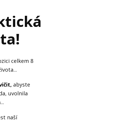
ktická
ta!
zici celkem 8
vota...
ičit,
abyste
da, uvolnila
..
st naší