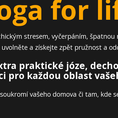
oga for li
chickým stresem, vyčerpáním, špatnou 
uvolněte a získejte zpět pružnost a odo
xtra praktické józe, dec
i pro každou oblast vaše
 soukromí vašeho domova či tam, kde se c