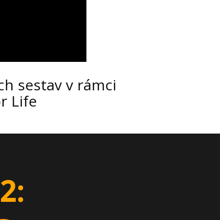
h sestav v rámci
 Life
2: