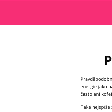
P
Pravděpodobně 
energie jako h
často ani kof
Také nejspíše 