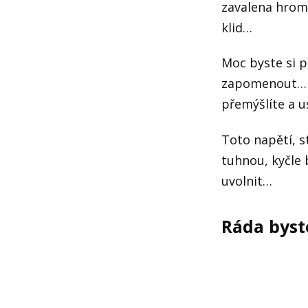
zavalena hroma
klid…
Moc byste si p
zapomenout… T
přemýšlíte a u
Toto napětí, s
tuhnou, kyčle b
uvolnit…
Ráda byste