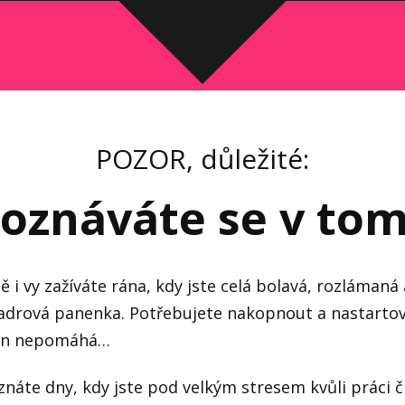
POZOR, důležité:
oznáváte se v to
i vy zažíváte rána, kdy jste celá bolavá, rozlámaná 
adrová panenka. Potřebujete nakopnout a nastartova
ein nepomáhá…
znáte dny, kdy jste pod velkým stresem kvůli práci či