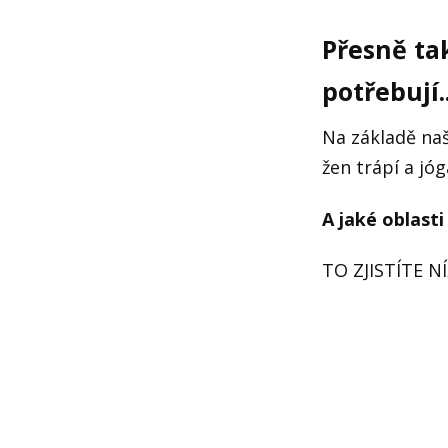
Přesně ta
potřebují..
Na základě naš
žen trápí a jó
A jaké oblast
TO ZJISTÍTE NÍŽ