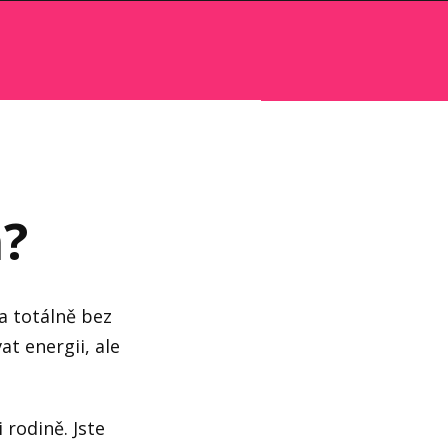
m?
a totálně bez
t energii, ale
 rodině. Jste