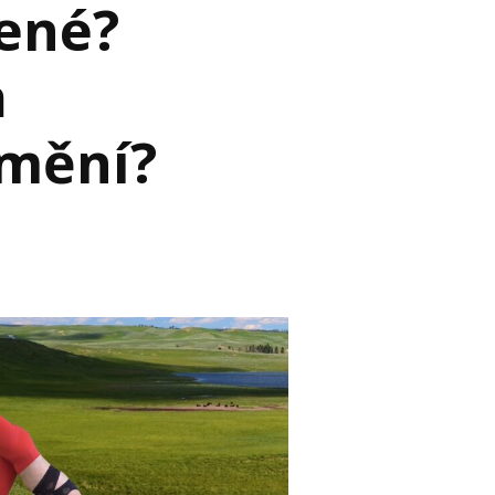
ené?
h
omění?