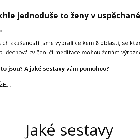
khle jednoduše to ženy v uspěchan
.
ich zkušeností jsme vybrali celkem 8 oblastí, se k
ga, dechová cvičení či meditace mohou ženám výrazně
i to jsou? A jaké sestavy vám pomohou?
E....
Jaké sestavy