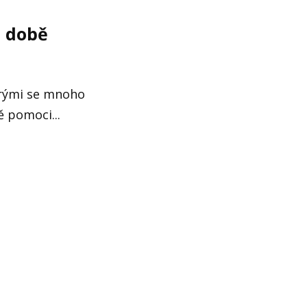
é době
terými se mnoho
 pomoci...