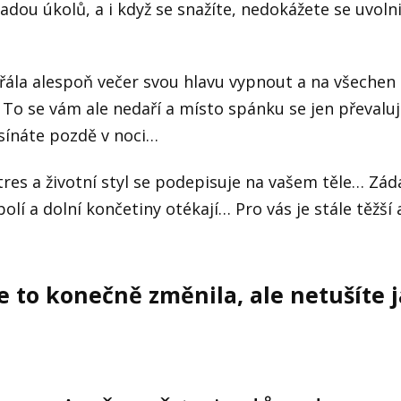
dou úkolů, a i když se snažíte, nedokážete se uvolni
řála alespoň večer svou hlavu vypnout a na všechen 
o se vám ale nedaří a místo spánku se jen převaluj
sínáte pozdě v noci…
tres a životní styl se podepisuje na vašem těle… Zád
olí a dolní končetiny otékají… Pro vás je stále těžší 
 to konečně změnila, ale netušíte ja