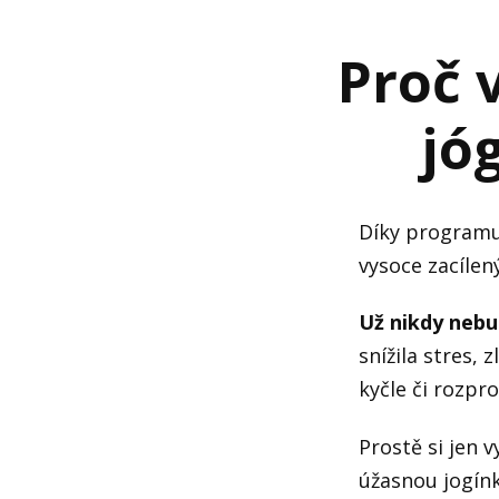
Proč 
jó
Díky programu
vysoce zacílen
Už nikdy nebu
snížila stres, 
kyčle či rozpro
Prostě si jen 
úžasnou jogín