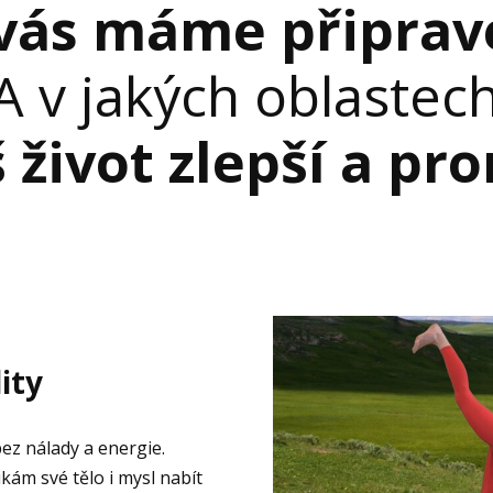
 vás máme připrav
A v jakých oblastec
š život zlepší a pr
lity
ez nálady a energie.
kám své tělo i mysl nabít