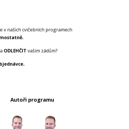
ze v našich cvičebních programech
amostatně.
 a
ODLEHČIT
vašim zádům?
objednávce.
Autoři programu