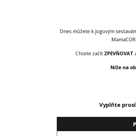
Dnes můžete k jogovým sestavám z
MamaCORE
Chcete začít
ZPEVŇOVAT
Níže na ob
Vyplňte pros
P