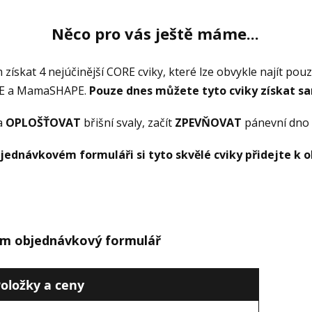
Něco pro vás ještě máme...
ískat 4 nejúčinější CORE cviky, které lze obvykle najít pou
 a MamaSHAPE.
Pouze dnes můžete tyto cviky získat s
a
OPLOŠŤOVAT
břišní svaly, začít
ZPEVŇOVAT
pánevní dno
jednávkovém formuláři si tyto skvělé cviky přidejte k 
ím objednávkový formulář
oložky a ceny