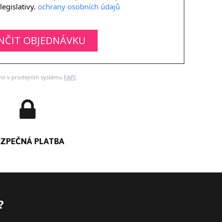
egislativy.
ochrany osobních údajů
NČIT OBJEDNÁVKU
no v prodejním systému
FAPI
.
EZPEČNÁ PLATBA
?