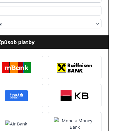
ka
Způsob platby