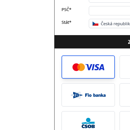
PSČ*
Stát*
Česká republi