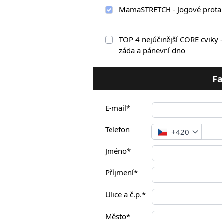
MamaSTRETCH - Jogové protah
TOP 4 nejúčinější CORE cviky 
záda a pánevní dno
Fa
E-mail*
Telefon
+420
Jméno*
Příjmení*
Ulice a č.p.*
Město*