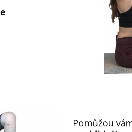
ie
Pomůžou vá