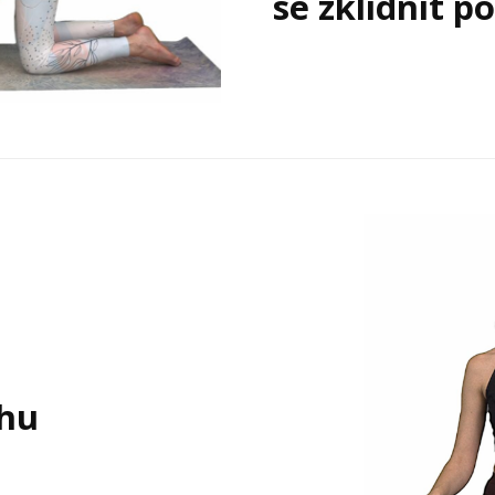
se zklidnit p
ahu