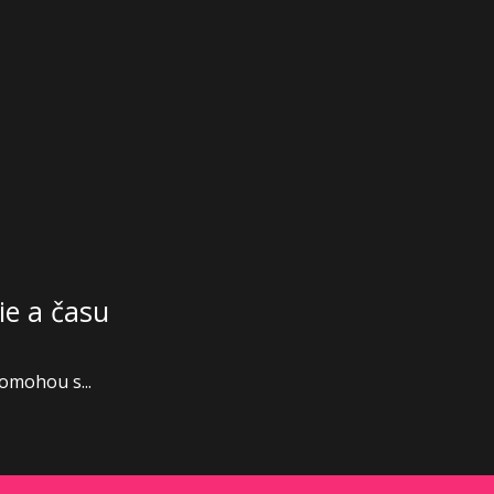
ie a času
omohou s...