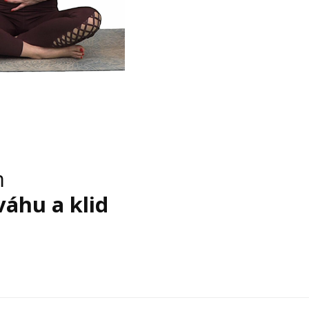
m
váhu a klid