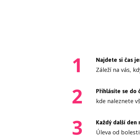
1
Najdete si čas j
Záleží na vás, k
2
Přihlásíte se do
kde naleznete v
3
Každý další den 
Úleva od bolesti 