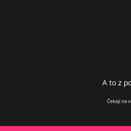
A to z p
Čekají na 