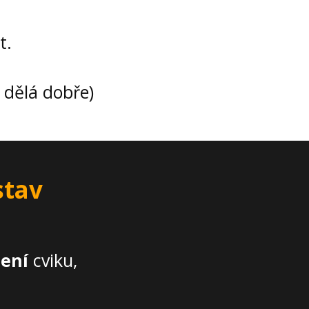
t.
 dělá dobře)
stav
dení
cviku,