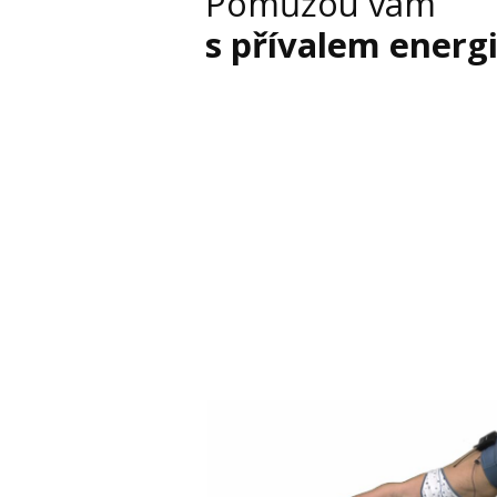
Pomůžou vám
s přívalem energ