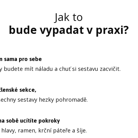
Jak to
bude vypadat v praxi?
en sama pro sebe
dy budete mít náladu a chuť si sestavu zacvičit.
 členské sekce,
šechny sestavy hezky pohromadě.
na sobě ucítíte pokroky
hlavy, ramen, krční páteře a šíje.