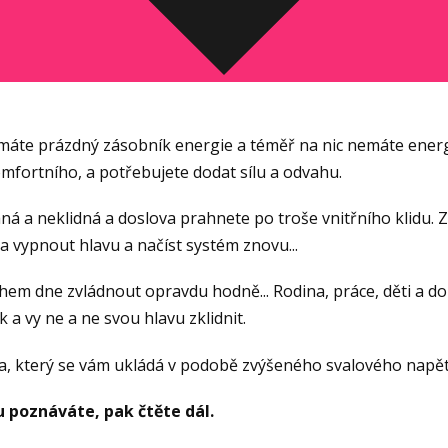
y máte prázdný zásobník energie a téměř na nic nemáte energi
fortního, a potřebujete dodat sílu a odvahu.
ná a neklidná a doslova prahnete po troše vnitřního klidu. Zaž
a vypnout hlavu a načíst systém znovu...
hem dne zvládnout opravdu hodně... Rodina, práce, děti a d
k a vy ne a ne svou hlavu zklidnit.
a, který se vám ukládá v podobě zvýšeného svalového napětí
 poznáváte, pak čtěte dál.