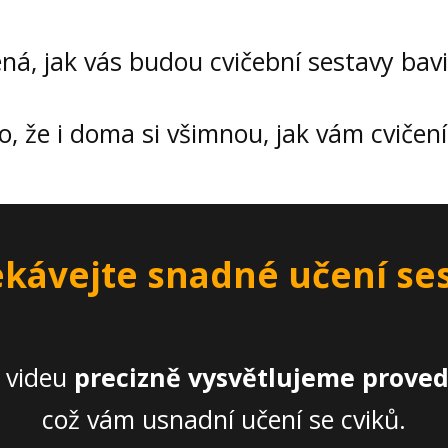
á, jak vás budou cvičební sestavy bavi
o, že i doma si všimnou, jak vám cvičení
kávejte snadné učení se
 videu
precizně vysvětlujeme prove
což vám usnadní učení se cviků.