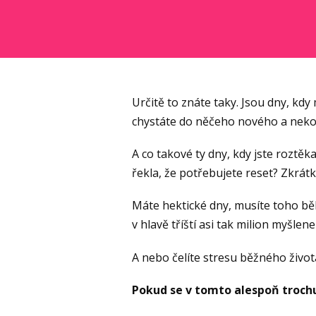
Určitě to znáte taky. Jsou dny, kd
chystáte do něčeho nového a nekom
A co takové ty dny, kdy jste roztěka
řekla, že potřebujete reset? Zkrátk
Máte hektické dny, musíte toho bě
v hlavě tříští asi tak milion myšlene
A nebo čelíte stresu běžného život
Pokud se v tomto alespoň trochu