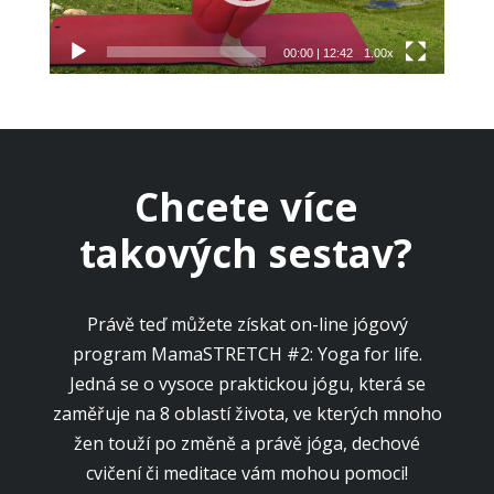
00:00
|
12:42
1.00x
Chcete více
takových sestav?
Právě teď můžete získat on-line jógový
program MamaSTRETCH #2: Yoga for life.
Jedná se o vysoce praktickou jógu, která se
zaměřuje na 8 oblastí života, ve kterých mnoho
žen touží po změně a právě jóga, dechové
cvičení či meditace vám mohou pomoci!