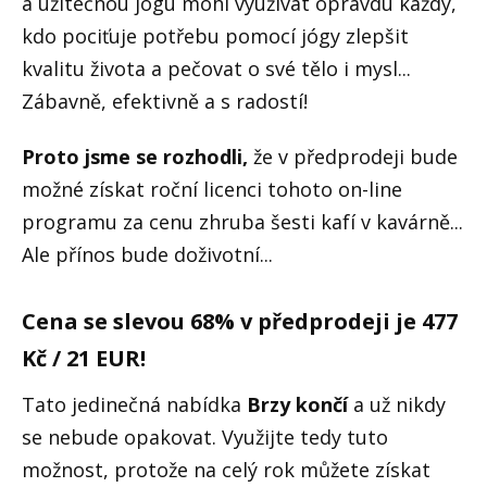
a užitečnou jógu mohl využívat opravdu každý,
kdo pociťuje potřebu pomocí jógy zlepšit
kvalitu života a pečovat o své tělo i mysl...
Zábavně, efektivně a s radostí!
Proto jsme se rozhodli,
že v předprodeji bude
možné získat roční licenci tohoto on-line
programu za cenu zhruba šesti kafí v kavárně...
Ale přínos bude doživotní...
Cena se slevou 68% v předprodeji je 477
Kč / 21 EUR!
Tato jedinečná nabídka
B
rzy končí
a už nikdy
se nebude opakovat. Využijte tedy tuto
možnost, protože na celý rok můžete získat