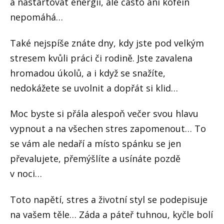
a nastartovat energii, ale často ani kofein
nepomáhá…
Také nejspíše znáte dny, kdy jste pod velkým
stresem kvůli práci či rodině. Jste zavalena
hromadou úkolů, a i když se snažíte,
nedokážete se uvolnit a dopřát si klid…
Moc byste si přála alespoň večer svou hlavu
vypnout a na všechen stres zapomenout… To
se vám ale nedaří a místo spánku se jen
převalujete, přemýšlíte a usínáte pozdě
v noci…
Toto napětí, stres a životní styl se podepisuje
na vašem těle… Záda a páteř tuhnou, kyčle bolí