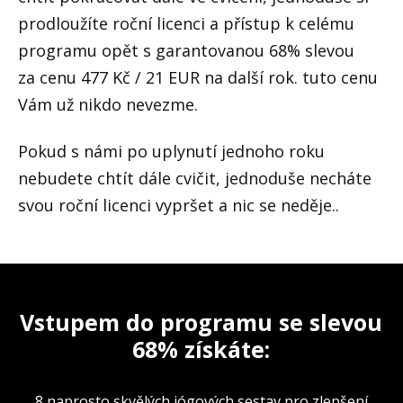
prodloužíte roční licenci a přístup k celému
programu opět s garantovanou 68% slevou
za cenu 477 Kč / 21 EUR na další rok. tuto cenu
Vám už nikdo nevezme.
Pokud s námi po uplynutí jednoho roku
nebudete chtít dále cvičit, jednoduše necháte
svou roční licenci vypršet a nic se neděje..
Vstupem do programu se slevou
68% získáte:
8 naprosto skvělých jógových sestav pro zlepšení