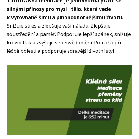
Tato úžasná meditace je jednoduchá praxe se
silnými přínosy pro mysl i tělo, která vede
k vyrovnanějšímu a plnohodnotnějšímu životu.
Snižuje stres a zlepšuje vaši náladu. Zlepšuje
soustředění a paměť. Podporuje lepší spánek, snižuje
krevní tlak a zvyšuje sebeuvědomění. Pomáhá při
léčbě bolesti a podporuje zdravější životní styl.