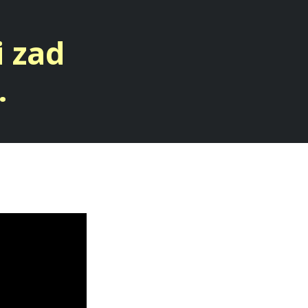
i zad
.