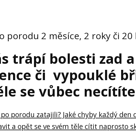
po porodu 2 měsíce, 2 roky či 20 
s trápí bolesti zad a
ence či vypouklé bř
le se vůbec necítít
po porodu zatajili? Jaké chyby každý den d
vit a opět se ve svém těle cítit naprosto s