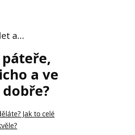
let a…
 páteře,
icho a ve
e dobře?
ěláte? Jak to celé
kvěle?