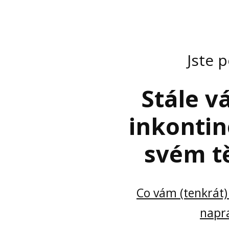
Jste 
Stále vá
inkontin
svém tě
Co vám (tenkrát) 
napra