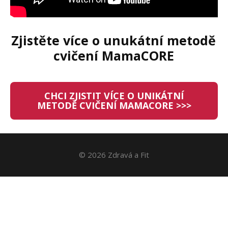
Zjistěte více o unukátní metodě
cvičení MamaCORE
CHCI ZJISTIT VÍCE O UNIKÁTNÍ
METODĚ CVIČENÍ MAMACORE >>>
© 2026 Zdravá a Fit