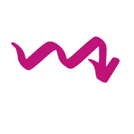
bolesti si ani nevzpomenou a cítí se skvěle!
Jak se jim to povedlo?
Poslechněte si to sami níže!