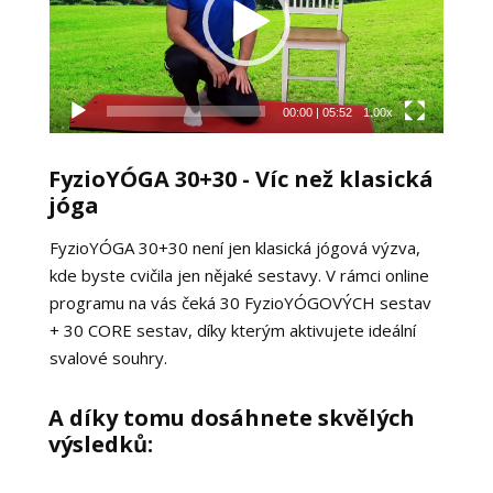
00:00
|
05:52
1.00x
FyzioYÓGA 30+30 - Víc než klasická
jóga
FyzioYÓGA 30+30 není jen klasická jógová výzva,
kde byste cvičila jen nějaké sestavy. V rámci online
programu na vás čeká 30 FyzioYÓGOVÝCH sestav
+ 30 CORE sestav, díky kterým aktivujete ideální
svalové souhry.
A díky tomu dosáhnete skvělých
výsledků: