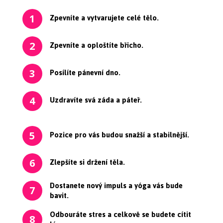
Zpevníte a vytvarujete celé tělo.
1
Zpevníte a oploštíte břicho.
2
Posílíte pánevní dno.
3
Uzdravíte svá záda a páteř.
4
Pozice pro vás budou snažší a stabilnější.
5
Zlepšíte si držení těla.
6
Dostanete nový impuls a yóga vás bude
7
bavit.
Odbouráte stres a celkově se budete cítit
8