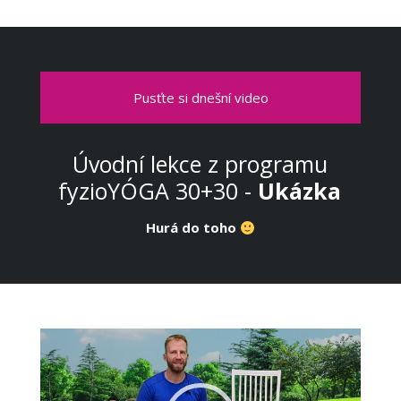
Pusťte si dnešní video
Úvodní lekce z programu
fyzioYÓGA 30+30 -
Ukázka
Hurá do toho
Video
přehrávač