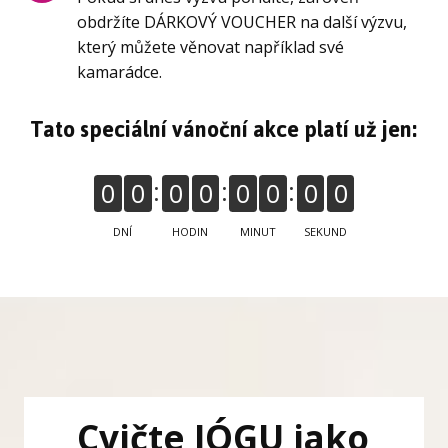
obdržíte DÁRKOVÝ VOUCHER na další výzvu,
který můžete věnovat například své
kamarádce.
Tato speciální vánoční akce platí už jen:
0
0
0
0
0
0
0
0
DNÍ
HODIN
MINUT
SEKUND
Cvičte JÓGU jako