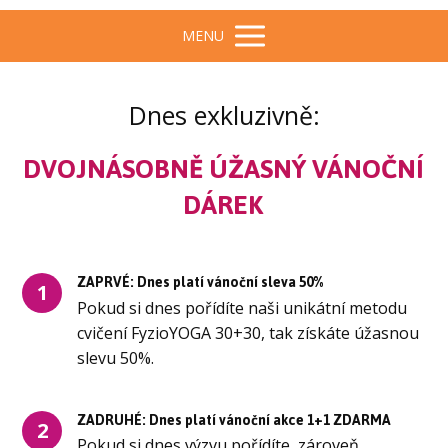
MENU
Dnes exkluzivně:
DVOJNÁSOBNĚ ÚŽASNÝ VÁNOČNÍ
DÁREK
ZAPRVÉ: Dnes platí vánoční sleva 50%
1
Pokud si dnes pořídíte naši unikátní metodu
cvičení FyzioYOGA 30+30, tak získáte úžasnou
slevu 50%.
ZADRUHÉ: Dnes platí vánoční akce 1+1 ZDARMA
2
Pokud si dnes výzvu pořídíte, zároveň