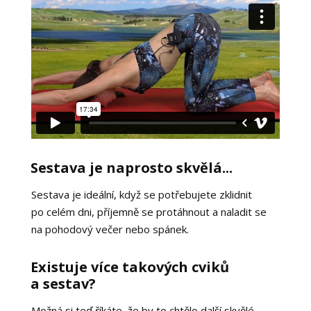
Sestava je naprosto skvělá...
Sestava je ideální, když se potřebujete zklidnit
po celém dni, příjemně se protáhnout a naladit se
na pohodový večer nebo spánek.
Existuje více takových cviků
a sestav?
Možná si teď říkáte, že by to chtělo další skvělé