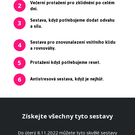
Večerní protažení pro zklidnění po celém
2
dni.
Sestava, když potřebujeme dodat odvahu
3
a sílu.
Sestava pro znovunalezení vnitřního klidu
4
a rovnováhy.
Protažení když potřebujeme reset.
5
Antistresová sestava, když je nejhůř.
6
Získejte všechny tyto sestavy
Do úterý 8.11.2022 můžete tyto skvělé sestavy