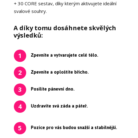
+ 30 CORE sestav, díky kterým aktivujete ideální
svalové souhry.
A díky tomu dosáhnete skvělých
výsledků:
Zpevníte a vytvarujete celé tělo.
1
Zpevníte a oploštíte břicho.
2
Posílíte pánevní dno.
3
Uzdravíte svá záda a páteř.
4
Pozice pro vás budou snažší a stabilnější.
5