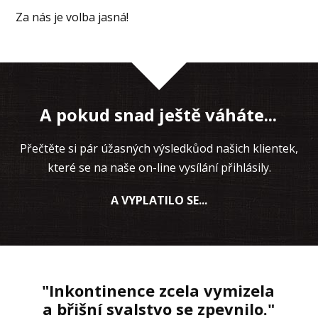
Za nás je volba jasná!
A pokud snad ještě váháte...
Přečtěte si pár úžasných výsledkůod našich klientek,
které se na naše on-line vysílání přihlásily.
A VYPLATILO SE...
"Inkontinence zcela vymizela
a břišní svalstvo se zpevnilo."