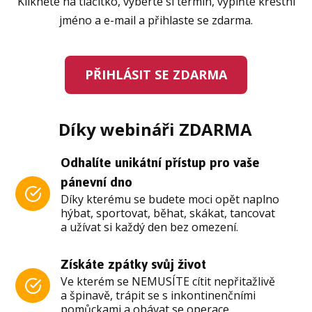
Klikněte na tlačítko, vyberte si termín, vyplňte křestní
jméno a e-mail a přihlaste se zdarma.
PŘIHLÁSIT SE ZDARMA
Díky webináři ZDARMA
Odhalíte unikátní přístup pro vaše
pánevní dno
Díky kterému se budete moci opět naplno
hýbat, sportovat, běhat, skákat, tancovat
a užívat si každý den bez omezení.
Získáte zpátky svůj život
Ve kterém se NEMUSÍTE cítit nepřitažlivě
a špinavě, trápit se s inkontinenčními
pomůckami a obávat se operace...