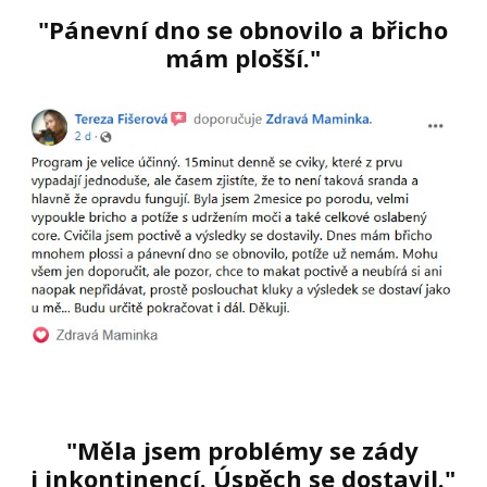
"Pánevní dno se obnovilo a břicho
mám plošší."
"Měla jsem problémy se zády
i inkontinencí. Úspěch se dostavil."