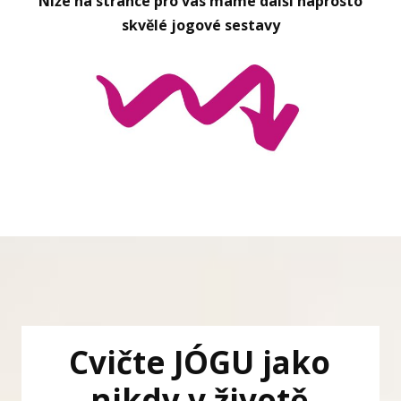
Níže na stránce pro vás máme další naprosto
skvělé jogové sestavy
Cvičte JÓGU jako
nikdy v životě