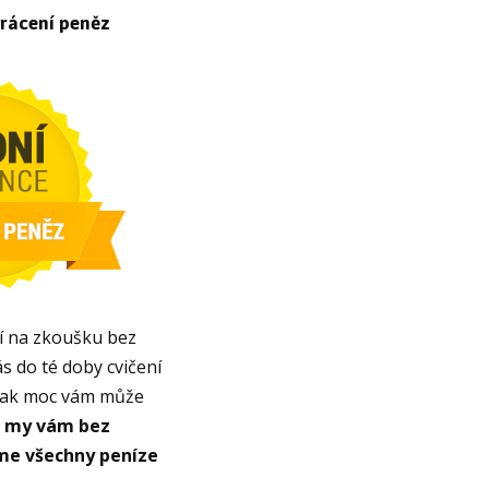
rácení peněz
ní na zkoušku bez
ás do té doby cvičení
 jak moc vám může
a
my vám bez
íme všechny peníze