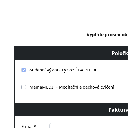
Vyplňte prosím ob
Položk
60denní výzva - FyzioYÓGA 30+30
MamaMEDIT - Meditační a dechová cvičení
Faktura
E-mail*