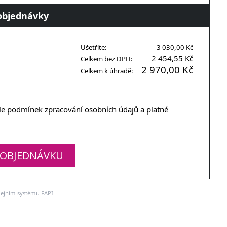
objednávky
Ušetříte:
3 030,00 Kč
2 454,55 Kč
Celkem bez DPH:
2 970,00 Kč
Celkem k úhradě:
dle podmínek zpracování osobních údajů a platné
 OBJEDNÁVKU
dejním systému
FAPI
.