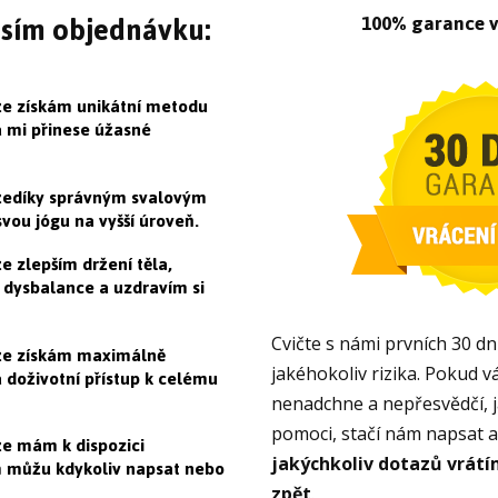
sím objednávku:
100% garance v
že získám unikátní metodu
rá mi přinese úžasné
žedíky správným svalovým
ou jógu na vyšší úroveň.
e zlepším držení těla,
 dysbalance a uzdravím si
Cvičte s námi prvních 30 d
že získám maximálně
 doživotní přístup k celému
jakéhokoliv rizika. Pokud v
nenadchne a nepřesvědčí,
pomoci, stačí nám napsat 
že mám k dispozici
jakýchkoliv dotazů vrát
m můžu kdykoliv napsat nebo
zpět
.