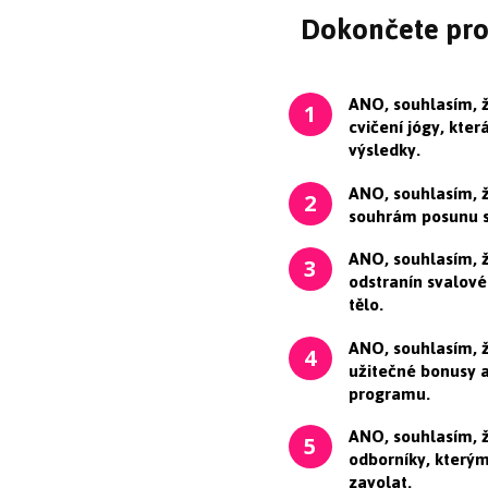
Dokončete pro
ANO, souhlasím, 
1
cvičení jógy, kte
výsledky.
ANO, souhlasím, 
2
souhrám posunu sv
ANO, souhlasím, ž
3
odstranín svalové
tělo.
ANO, souhlasím, 
4
užitečné bonusy a
programu.
ANO, souhlasím, 
5
odborníky, který
zavolat.