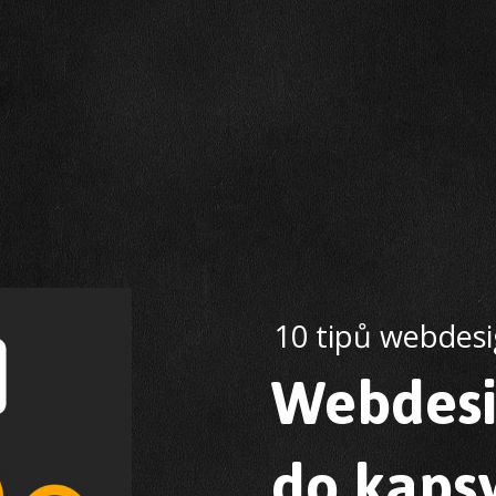
10 tipů webdes
Webdes
do kaps