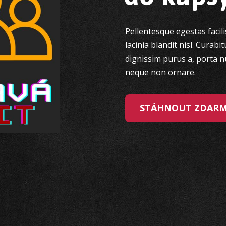
Pellentesque egestas facili
lacinia blandit nisl. Curabi
dignissim purus a, porta nu
neque non ornare.
STÁHNOUT ZDAR