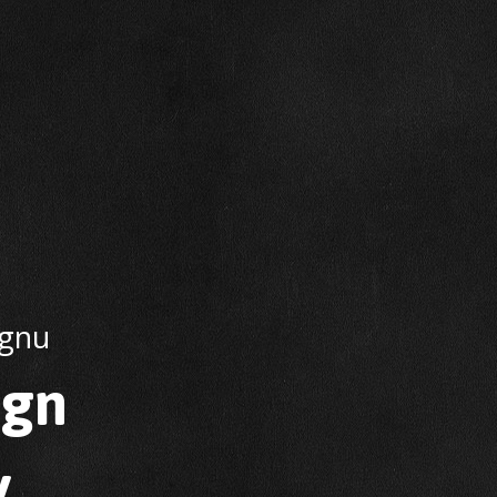
ignu
ign
y