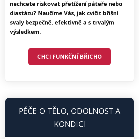
nechcete riskovat přetížení páteře nebo
diastázu? Naučíme Vás, jak cvičit břišní
svaly bezpečně, efektivně a s trvalým
výsledkem.
CHCI FUNKČNÍ BŘICHO
PÉČE O TĚLO, ODOLNOST A
KONDICI