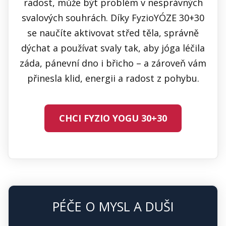
radost, může být problém v nesprávných
svalových souhrách. Díky FyzioYÓZE 30+30
se naučíte aktivovat střed těla, správně
dýchat a používat svaly tak, aby jóga léčila
záda, pánevní dno i břicho – a zároveň vám
přinesla klid, energii a radost z pohybu.
CHCI FYZIO YOGU 30+30
PÉČE O MYSL A DUŠI