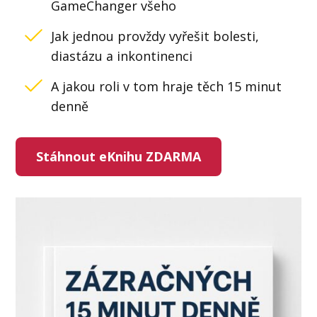
GameChanger všeho
Jak jednou provždy vyřešit bolesti,
diastázu a inkontinenci
A jakou roli v tom hraje těch 15 minut
denně
Stáhnout eKnihu ZDARMA