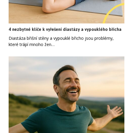
4 nezbytné klíče k vyřešení diastázy a vypouklého břicha
Diastáza břišní stěny a vypouklé břicho jsou problémy,
které trápí mnoho žen…