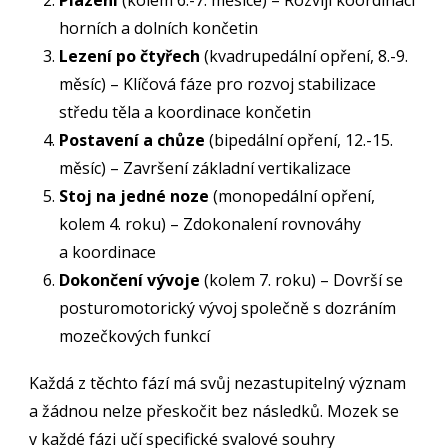
horních a dolních končetin
Lezení po čtyřech
(kvadrupedální opření, 8.-9.
měsíc) – Klíčová fáze pro rozvoj stabilizace
středu těla a koordinace končetin
Postavení a chůze
(bipedální opření, 12.-15.
měsíc) – Završení základní vertikalizace
Stoj na jedné noze
(monopedální opření,
kolem 4. roku) – Zdokonalení rovnováhy
a koordinace
Dokončení vývoje
(kolem 7. roku) – Dovrší se
posturomotorický vývoj společně s dozráním
mozečkových funkcí
Každá z těchto fází má svůj nezastupitelný význam
a žádnou nelze přeskočit bez následků. Mozek se
v každé fázi učí specifické svalové souhry