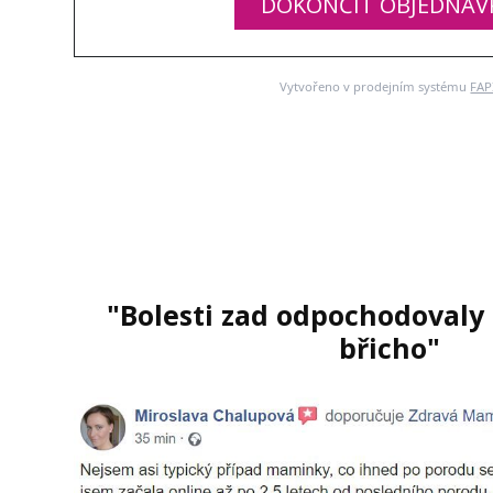
DOKONČIT OBJEDNÁV
Vytvořeno v prodejním systému
FAP
BEZPEČNÁ PLATBA
"Bolesti zad odpochodovaly
břicho"