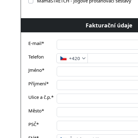
MamaSTRETCH - Jogové protahovací sestavy
Fakturační údaje
E-mail*
Telefon
+420
Jméno*
Příjmení*
Ulice a č.p.*
Město*
PSČ*
Stát*