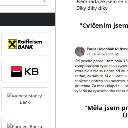
"Cvičením jse
"Měla jsem pr
Ú