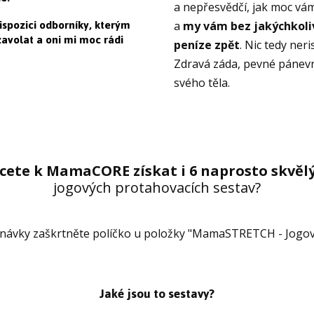
a nepřesvědčí, jak moc vá
spozici odborníky, kterým
a
my vám bez jakýchkoli
avolat a oni mi moc rádi
peníze zpět
. Nic tedy neri
Zdravá záda, pevné pánevní
svého těla.
cete k MamaCORE získat i 6 naprosto skvěl
jogových protahovacích sestav?
dnávky zaškrtněte políčko u položky "MamaSTRETCH - Jogové
Jaké jsou to sestavy?