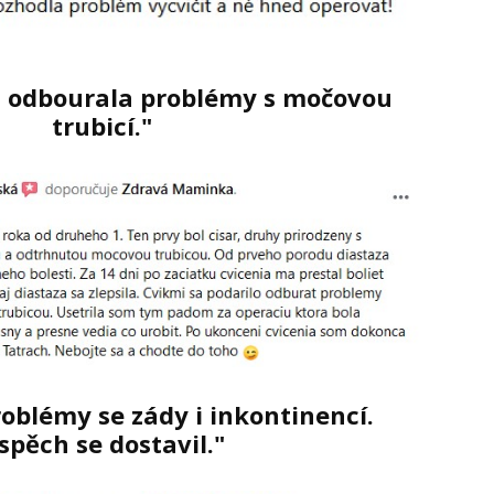
m odbourala problémy s močovou
trubicí."
oblémy se zády i inkontinencí.
spěch se dostavil."