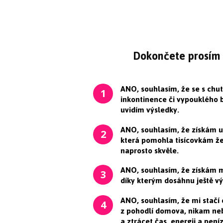
Dokončete prosím
ANO, souhlasím, že se s chutí
1
inkontinence či vypouklého b
uvidím výsledky.
ANO, souhlasím, že získám u
2
která pomohla tisícovkám žen
naprosto skvěle.
ANO, souhlasím, že získám 
3
díky kterým dosáhnu ještě vý
ANO, souhlasím, že mi stačí 
4
z pohodlí domova, nikam ne
a ztrácet čas, energii a pení