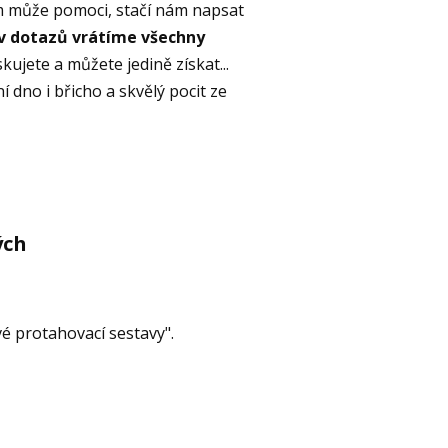
m může pomoci, stačí nám napsat
v dotazů vrátíme všechny
skujete a můžete jedině získat...
 dno i břicho a skvělý pocit ze
ých
 protahovací sestavy".