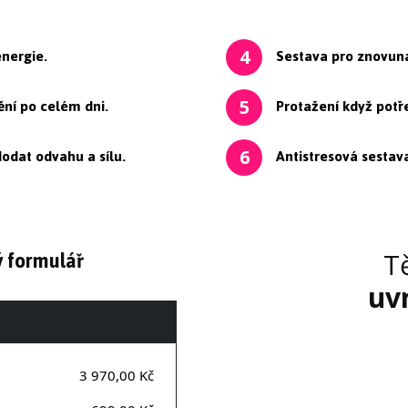
energie.
Sestava pro znovuna
4
ění po celém dni.
Protažení když potř
5
odat odvahu a sílu.
Antistresová sestava
6
 formulář
T
uv
3 970,00 Kč