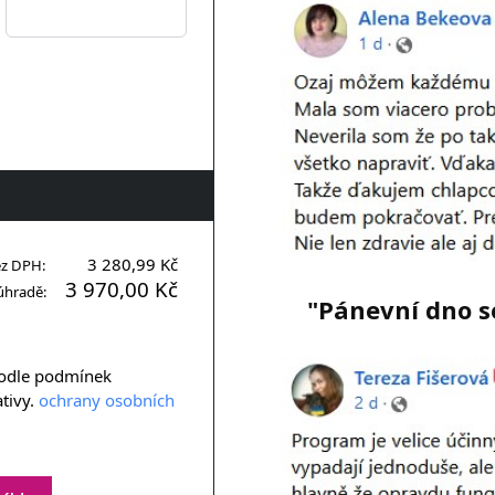
3 280,99 Kč
ez DPH:
3 970,00 Kč
úhradě:
"Pánevní dno s
podle podmínek
ativy.
ochrany osobních