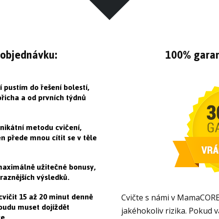
 objednávku:
100% garan
 pustím do řešení bolestí,
řicha a od prvních týdnů
nikátní metodu cvičení,
 přede mnou cítit se v těle
maximálně užitečné bonusy,
raznějších výsledků.
cvičit 15 až 20 minut denně
Cvičte s námi v MamaCORE
budu muset dojíždět
jakéhokoliv rizika. Pokud 
ze.