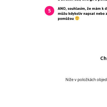
ANO, souhlasím, že mám k di
5
můžu kdykoliv napsat nebo z
pomůžou
Ch
Níže v položkách obje