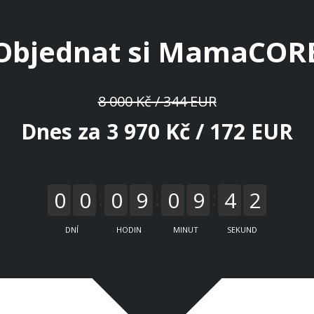
Objednat si MamaCOR
8 000 Kč / 344 EUR
Dnes za 3 970 Kč / 172 EUR
0
0
0
9
0
9
4
1
DNÍ
HODIN
MINUT
SEKUND