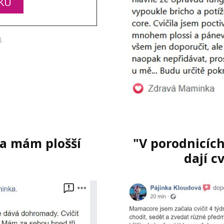
KU
I
.
 a mám plošší
"V porodnicíc
dají c