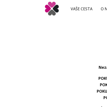
VAŠE CESTA
O 
Nezá
POK
PO
POK
P