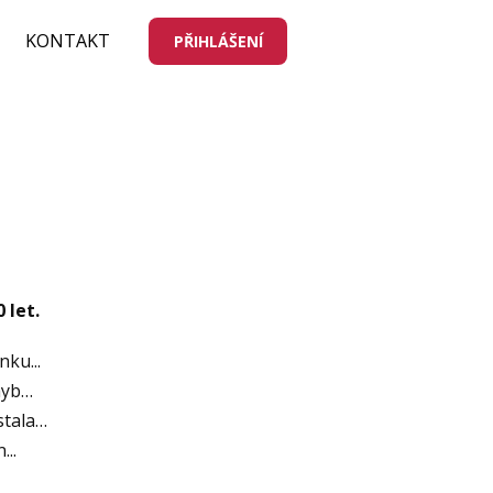
KONTAKT
PŘIHLÁŠENÍ
 let.
nku...
hyb…
stala…
...