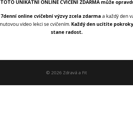
 TOTO UNIKÁTNÍ ONLINE CVIČENÍ ZDARMA může opravdu
 7denní online cvičební výzvy
zcela zdarma
a každý den v
utovou video lekci se cvičením.
Každý den ucítíte pokroky 
stane radost.
© 2026 Zdravá a Fit