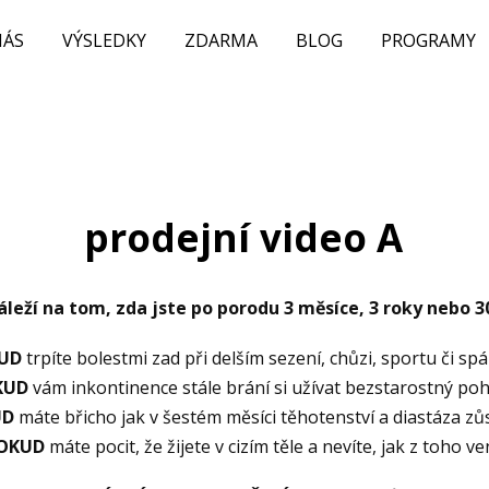
NÁS
VÝSLEDKY
ZDARMA
BLOG
PROGRAMY
prodejní video A
leží na tom, zda jste po porodu 3 měsíce, 3 roky nebo 30
UD
trpíte bolestmi zad při delším sezení, chůzi, sportu či spá
KUD
vám inkontinence stále brání si užívat bezstarostný po
UD
máte břicho jak v šestém měsíci těhotenství a diastáza zů
OKUD
máte pocit, že žijete v cizím těle a nevíte, jak z toho ven