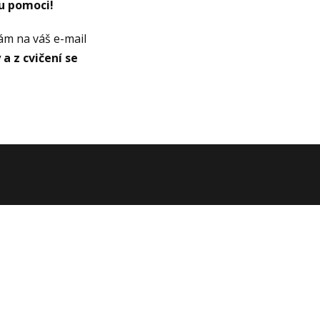
 pomoci!
ám na váš e-mail
a z cvičení se