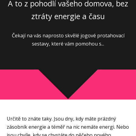
A to z pohodlí vašeho domova, bez
ztráty energie a času
Čekají na vás naprosto skvělé jogové protahovací
sestavy, které vám pomohou s...
Určitě to znáte taky. Jsou dny, kdy máte prázdný
zásobník energie a téměř na nic nemáte energi. Nebo
jsou chvíle, kdy se chystáte do něčeho nového