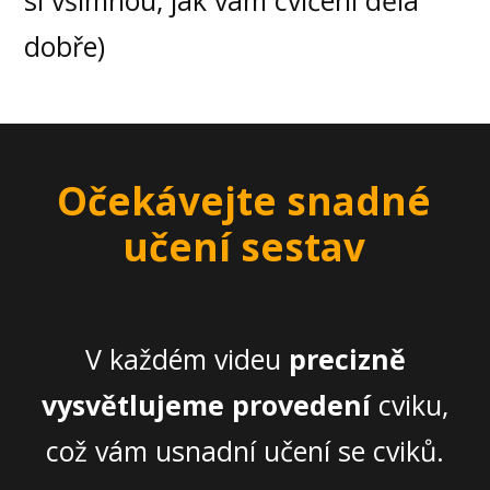
si všimnou, jak vám cvičení dělá
dobře)
Očekávejte snadné
učení sestav
V každém videu
precizně
vysvětlujeme provedení
cviku,
což vám usnadní učení se cviků.