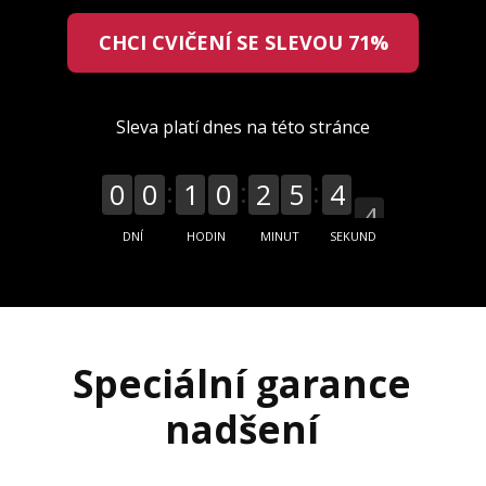
CHCI CVIČENÍ SE SLEVOU 71%
Sleva platí dnes na této stránce
0
0
1
0
2
5
4
2
DNÍ
HODIN
MINUT
SEKUND
Speciální garance
nadšení