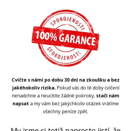
Cvičte s námi po dobu 30 dní na zkoušku a bez
jakéhokoliv rizika.
Pokud vás do té doby cvičení
nenadchne a neucítíte žádné pokroky,
stačí nám
napsat
a my vám bez jakýchkoliv otázek vrátíme
všechny peníze zpět.
My jsme si totiž naprosto jistí, že