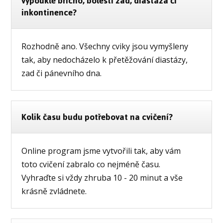
vypouklé břicho, bolesti zad, diastáza či
inkontinence?
Rozhodně ano. Všechny cviky jsou vymyšleny
tak, aby nedocházelo k přetěžování diastázy,
zad či pánevního dna.
Kolik času budu potřebovat na cvičení?
Online program jsme vytvořili tak, aby vám
toto cvičení zabralo co nejméně času.
Vyhraďte si vždy zhruba 10 - 20 minut a vše
krásně zvládnete.