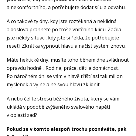
a nekomfortního, a potřebujete dodat sílu a odvahu.
A co takové ty dny, kdy jste roztěkaná a neklidná
a doslova prahnete po troše vnitřního klidu. Zažila
jste někdy situaci, kdy jste si řekla, že potřebujete
reset? Zkrátka vypnout hlavu a načíst systém znovu...
Máte hektické dny, musíte toho během dne zvládnout
opravdu hodně... Rodina, práce, děti a domácnost...
Po náročném dni se vám v hlavě tříští asi tak milion
myšlenek a vy ne a ne svou hlavu zklidnit.
A nebo čelíte stresu běžného života, který se vám
ukládá v podobě zvýšeného svalového napětí
v oblasti zad?
Pokud se v tomto alespoň trochu poznáváte, pak