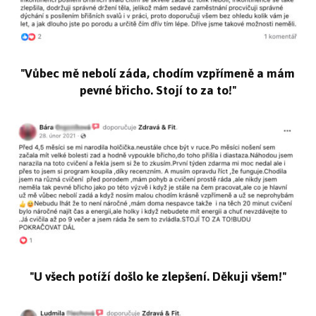
"Vůbec mě nebolí záda, chodím vzpřímeně a mám
pevné břicho. Stojí to za to!"
"U všech potíží došlo ke zlepšení. Děkuji všem!"