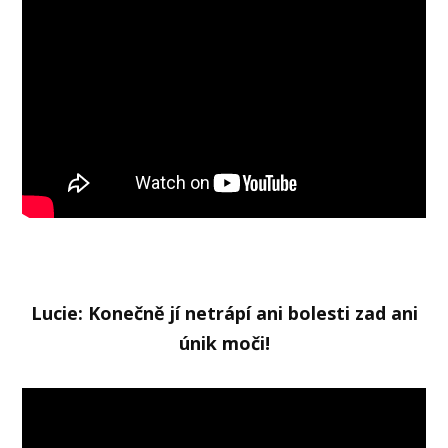
Lucie: Konečně jí netrápí ani bolesti zad ani
únik moči!