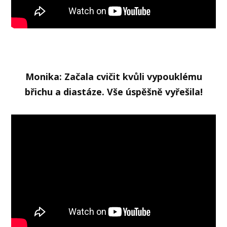
Monika: Začala cvičit kvůli vypouklému
břichu a diastáze. Vše úspěšně vyřešila!