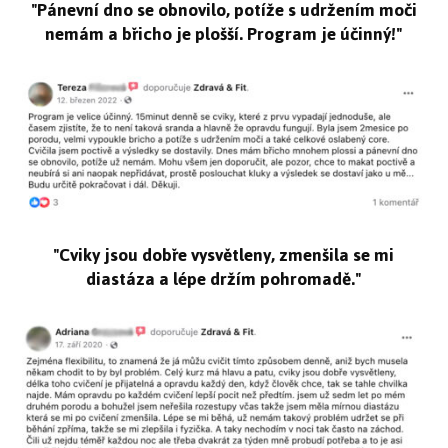
"Pánevní dno se obnovilo, potíže s udržením moči
nemám a břicho je plošší. Program je účinný!"
"Cviky jsou dobře vysvětleny, zmenšila se mi
diastáza a lépe držím pohromadě."