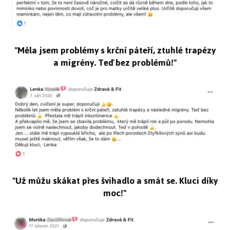
"Měla jsem problémy s krční páteří, ztuhlé trapézy
a migrény. Teď bez problémů!"
"Už můžu skákat přes švihadlo a smát se. Kluci díky
moc!"