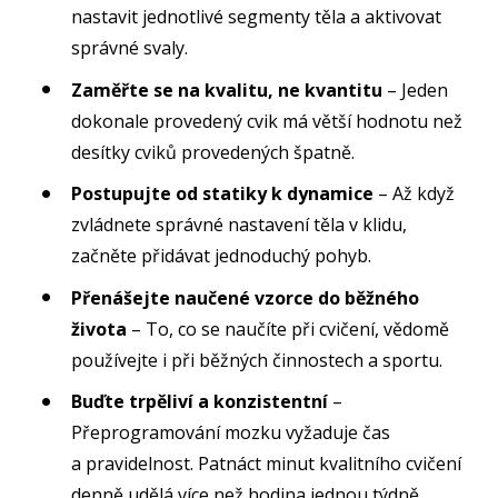
nastavit jednotlivé segmenty těla a aktivovat
správné svaly.
Zaměřte se na kvalitu, ne kvantitu
– Jeden
dokonale provedený cvik má větší hodnotu než
desítky cviků provedených špatně.
Postupujte od statiky k dynamice
– Až když
zvládnete správné nastavení těla v klidu,
začněte přidávat jednoduchý pohyb.
Přenášejte naučené vzorce do běžného
života
– To, co se naučíte při cvičení, vědomě
používejte i při běžných činnostech a sportu.
Buďte trpěliví a konzistentní
–
Přeprogramování mozku vyžaduje čas
a pravidelnost. Patnáct minut kvalitního cvičení
denně udělá více než hodina jednou týdně.