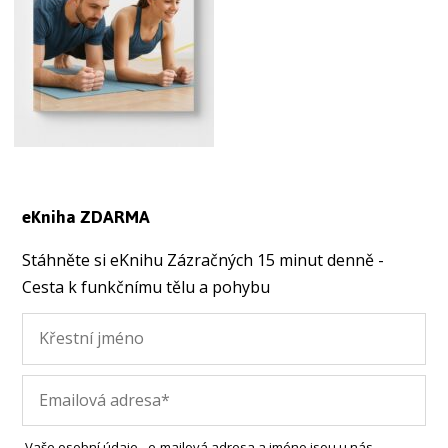
eKniha ZDARMA
Stáhněte si eKnihu Zázračných 15 minut denně -
Cesta k funkčnímu tělu a pohybu
Vaše osobní údaje - e-mailová adresa a jméno jsou u nás