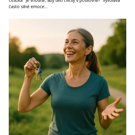
Otázka "Je vhodné, aby děti cvičily v posilovně?" vyvolává
často silné emoce…