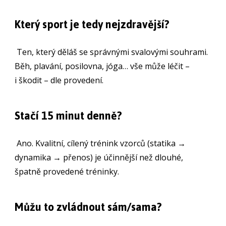
Který sport je tedy nejzdravější?
Ten, který děláš se správnými svalovými souhrami.
Běh, plavání, posilovna, jóga… vše může léčit –
i škodit – dle provedení.
Stačí 15 minut denně?
Ano. Kvalitní, cílený trénink vzorců (statika →
dynamika → přenos) je účinnější než dlouhé,
špatně provedené tréninky.
Můžu to zvládnout sám/sama?