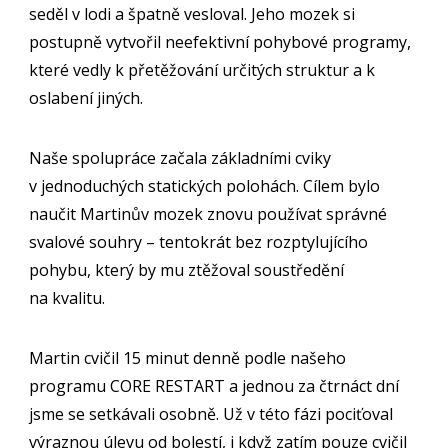
seděl v lodi a špatně vesloval. Jeho mozek si
postupně vytvořil neefektivní pohybové programy,
které vedly k přetěžování určitých struktur a k
oslabení jiných.
Naše spolupráce začala základními cviky
v jednoduchých statických polohách. Cílem bylo
naučit Martinův mozek znovu používat správné
svalové souhry – tentokrát bez rozptylujícího
pohybu, který by mu ztěžoval soustředění
na kvalitu.
Martin cvičil 15 minut denně podle našeho
programu CORE RESTART a jednou za čtrnáct dní
jsme se setkávali osobně. Už v této fázi pociťoval
výraznou úlevu od bolestí, i když zatím pouze cvičil