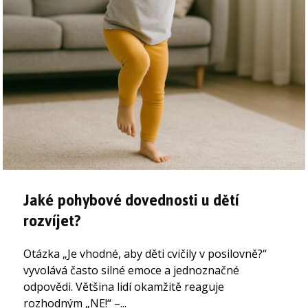
Jaké pohybové dovednosti u dětí
rozvíjet?
Otázka „Je vhodné, aby děti cvičily v posilovně?“
vyvolává často silné emoce a jednoznačné
odpovědi. Většina lidí okamžitě reaguje
rozhodným „NE!“ –...