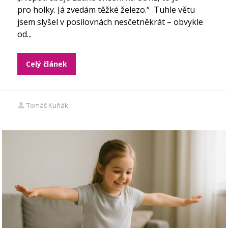
pro holky. Já zvedám těžké železo.“ Tuhle větu
jsem slyšel v posilovnách nesčetněkrát – obvykle
od...
Celý článek
Tomáš Kuňák