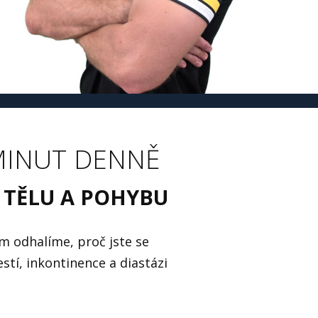
MINUT DENNĚ
 TĚLU A POHYBU
m odhalíme, proč jste se
tí, inkontinence a diastázi