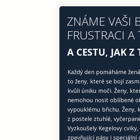
ZNÁME VAŠI 
FRUSTRACI A
A CESTU, JAK Z
Každý den pomáháme ženám 
to ženy, které se bojí zas
kvůli úniku moči. Ženy, kt
nemohou nosit oblíbené ob
vypouklému břichu. Ženy, k
z postele ztuhlé, vyčerpané
Vyzkoušely Kegelovy cviky, 
zpevňující pásy i speciální 