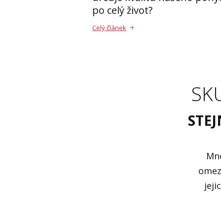
po celý život?
Celý článek
SK
STEJ
Mno
omeze
jeji