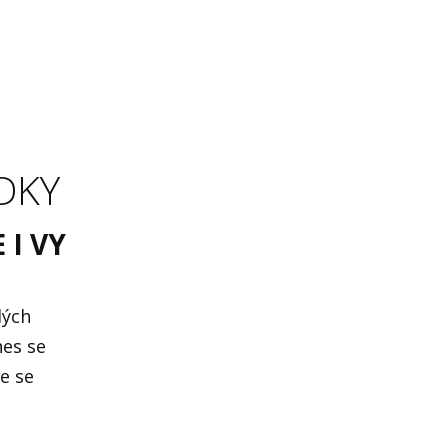
DKY
 I VY
lých
nes se
te se