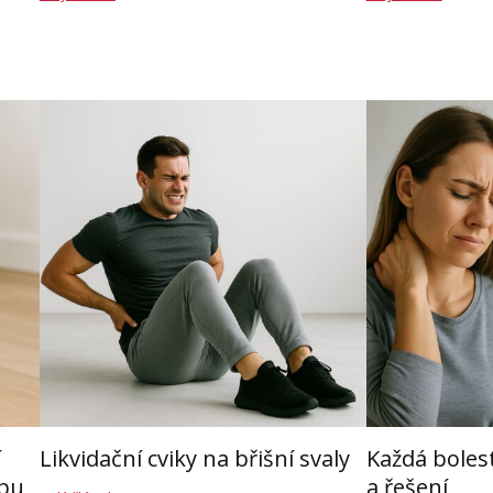
í
Likvidační cviky na břišní svaly
Každá boles
ybu
a řešení