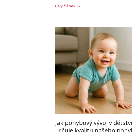
Celý článek
Jak pohybový vývoj v dětstv
určuje kvalitu našeho poh