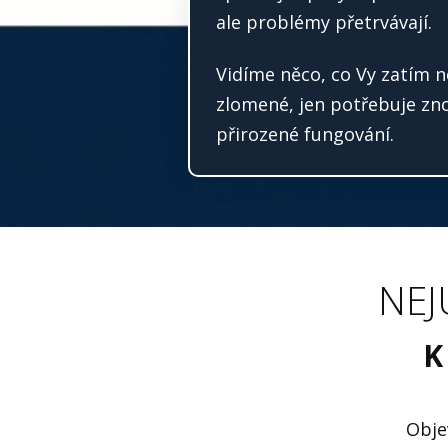
ale problémy přetrvávají.
Vidíme něco, co Vy zatím n
zlomené, jen potřebuje zno
přirozené fungování.
NEJ
K
Obje