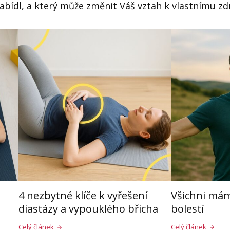
abídl, a který může změnit Váš vztah k vlastnímu zdr
4 nezbytné klíče k vyřešení
Všichni mám
diastázy a vypouklého břicha
bolestí
Celý článek
Celý článek