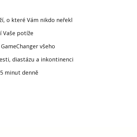
ží, o které Vám nikdo neřekl
í Vaše potíže
ch GameChanger všeho
esti, diastázu a inkontinenci
 15 minut denně