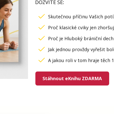
DOZVÍTE SE:
Skutečnou příčinu Vašich potí
Proč klasické cviky jen zhoršuj
Proč je Hluboký brániční de
Jak jednou provždy vyřešit bol
A jakou roli v tom hraje těch
Stáhnout eKnihu ZDARMA