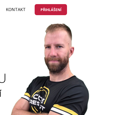
KONTAKT
PŘIHLÁŠENÍ
M
U
Í
ů