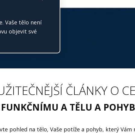
e. Vaše tělo není
vu objevit své
UŽITEČNĚJŠÍ ČLÁNKY O C
 FUNKČNÍMU A TĚLU A POHY
vte pohled na tělo, Vaše potíže a pohyb, který Vám 