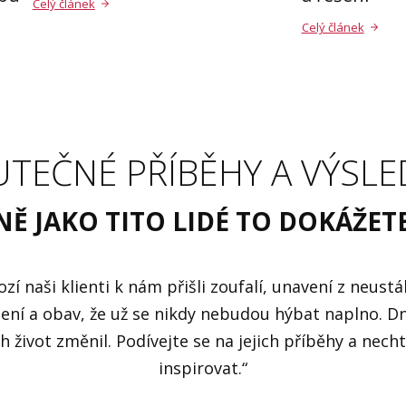
Celý článek
Celý článek
UTEČNÉ PŘÍBĚHY A VÝSLE
NĚ JAKO TITO LIDÉ TO DOKÁŽETE
zí naši klienti k nám přišli zoufalí, unavení z neustá
ní a obav, že už se nikdy nebudou hýbat naplno. D
ch život změnil. Podívejte se na jejich příběhy a nech
inspirovat.“