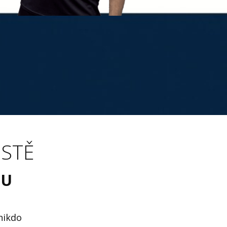
ESTĚ
BU
nikdo