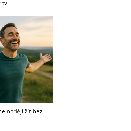
aví.
e naději žít bez