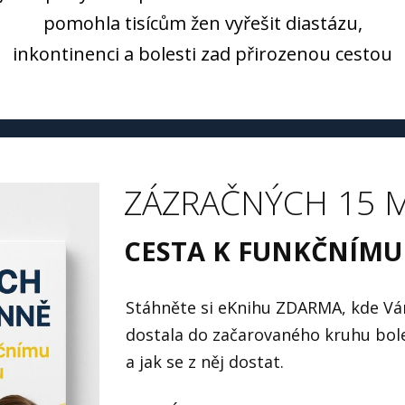
pomohla tisícům žen vyřešit diastázu,
inkontinenci a bolesti zad přirozenou cestou
ZÁZRAČNÝCH 15 
CESTA K FUNKČNÍMU
Stáhněte si eKnihu ZDARMA, kde Vá
dostala do začarovaného kruhu boles
a jak se z něj dostat.