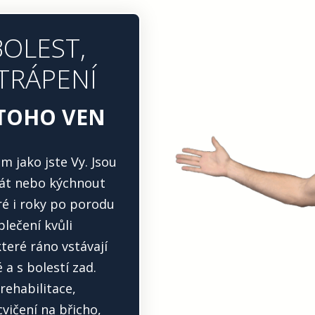
BOLEST,
 TRÁPENÍ
 TOHO VEN
jako jste Vy. Jsou
mát nebo kýchnout
eré i roky po porodu
lečení kvůli
teré ráno vstávají
 a s bolestí zad.
rehabilitace,
cvičení na břicho,