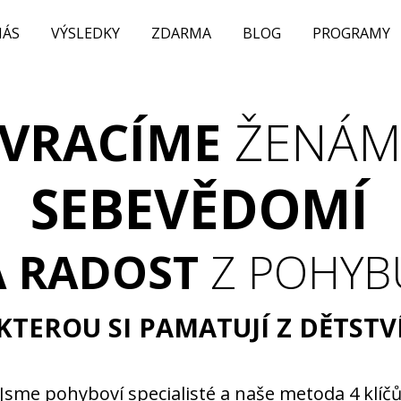
NÁS
VÝSLEDKY
ZDARMA
BLOG
PROGRAMY
VRACÍME
ŽENÁ
SEBEVĚDOMÍ
A RADOST
Z POHYB
KTEROU SI PAMATUJÍ Z DĚTSTV
Jsme pohyboví specialisté a naše metoda 4 klíč